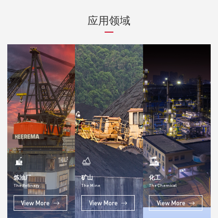
应用领域
炼油厂
矿山
化工
The Refinery
The Mine
The Chemical
View More
View More
View More